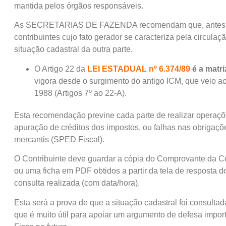
mantida pelos órgãos responsáveis.
As SECRETARIAS DE FAZENDA recomendam que, antes de 
contribuintes cujo fato gerador se caracteriza pela circula
situação cadastral da outra parte.
O Artigo 22 da
LEI ESTADUAL nº 6.374/89
é a matr
vigora desde o surgimento do antigo ICM, que veio a
1988 (Artigos 7º ao 22-A).
Esta recomendação previne cada parte de realizar operaçõe
apuração de créditos dos impostos, ou falhas nas obrigaç
mercantis (SPED Fiscal).
O Contribuinte deve guardar a cópia do Comprovante da C
ou uma ficha em PDF obtidos a partir da tela de resposta do
consulta realizada (com data/hora).
Esta será a prova de que a situação cadastral foi consultad
que é muito útil para apoiar um argumento de defesa impo