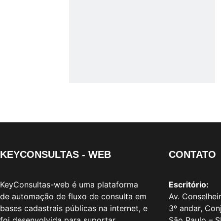
KEYCONSULTAS - WEB
CONTATO
KeyConsultas-web é uma plataforma
Escritório:
de automação de fluxo de consulta em
Av. Conselhei
bases cadastrais públicas na internet, e
3º andar, Conj
foi desenvolvida para suportar
São Paulo – S